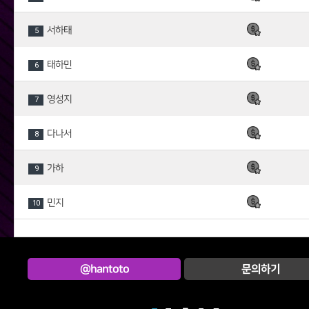
서하태
5
태하민
6
영성지
7
다나서
8
가하
9
민지
10
@hantoto
문의하기