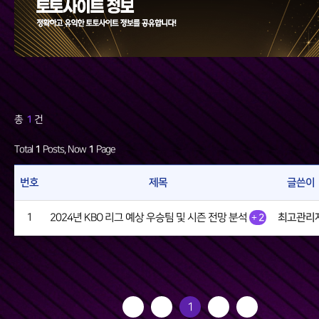
총
1
건
Total
1
Posts, Now
1
Page
번호
제목
글쓴이
1
최고관리
2024년 KBO 리그 예상 우승팀 및 시즌 전망 분석
+
2
1