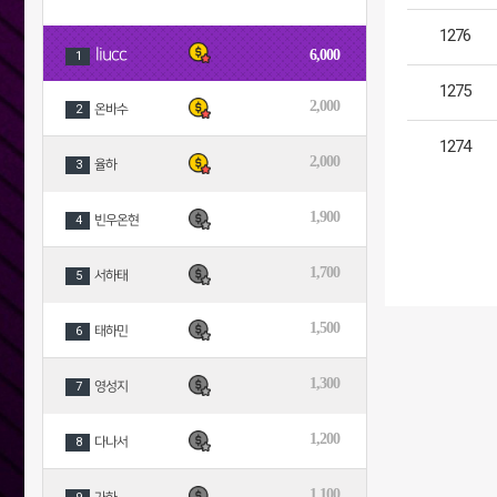
1276
liucc
6,000
1
1275
2,000
2
온바수
1274
2,000
3
율하
1,900
4
빈우온현
1,700
5
서하태
1,500
6
태하민
1,300
7
영성지
1,200
8
다나서
1,100