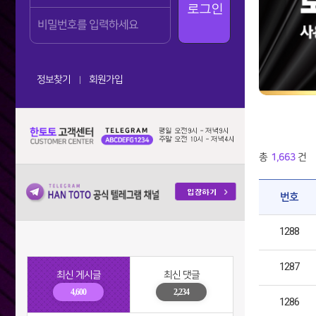
로그인
정보찾기
회원가입
|
총
1,663
건
번호
1288
1287
최신 게시글
최신 댓글
4,600
2,234
1286