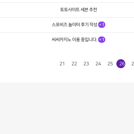
토토사이트 세븐 추천
스포비즈 놀이터 후기 작성
+
1
씨씨카지노 이용 중입니다.
+
1
21
22
23
24
25
26
2