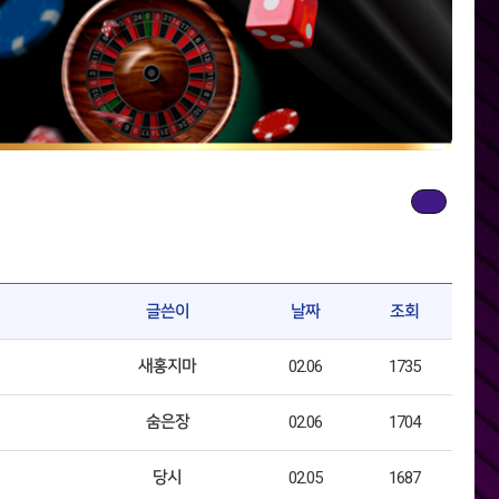
글쓴이
날짜
조회
새홍지마
02.06
1735
숨은장
02.06
1704
당시
02.05
1687