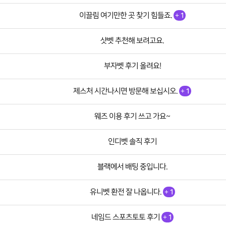
이끌림 여기만한 곳 찾기 힘들죠.
+
1
샷벳 추천해 보려고요.
부자벳 후기 올려요!
제스처 시간나시면 방문해 보십시오.
+
1
웨즈 이용 후기 쓰고 가요~
인디벳 솔직 후기
블랙에서 배팅 중입니다.
유니벳 환전 잘 나옵니다.
+
1
네임드 스포츠토토 후기
+
1