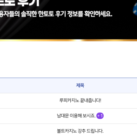
제목
루피카지노 끝내줍니다!
남대문 이용해 보시죠.
+
1
볼트카지노 강추 드립니다.