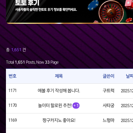
총
1,651
건
Total
1,651
Posts, Now
33
Page
번호
제목
글쓴이
날
1171
구트럭
2025.1
에볼 후기 작성해 봅니다.
1170
사타궁
2025.1
놀이터 할로윈 추천!
+
1
1169
느헝마
2025.1
짱구카지노 좋아요!