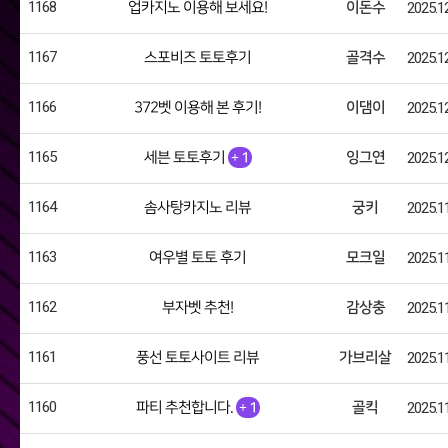
1168
이돈수
2025.1
업카지노 이용해 보세요!
1167
골격수
2025.1
스포비즈 토토후기
1166
이댐이
2025.1
372벳 이용해 본 후기!
1165
잉그연
2025.1
세븐 토토후기
+
1
1164
궁키
2025.1
솜사탕카지노 리뷰
1163
모크일
2025.1
여우별 토토 후기
1162
감상충
2025.1
부자벳 추천!
1161
가브리살
2025.1
풍선 토토사이트 리뷰
1160
골킥
2025.1
파티 추천합니다.
+
1