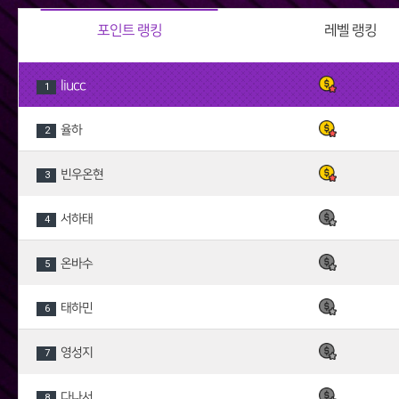
포인트 랭킹
레벨 랭킹
liucc
1
율하
2
빈우온현
3
서하태
4
온바수
5
태하민
6
영성지
7
다나서
8