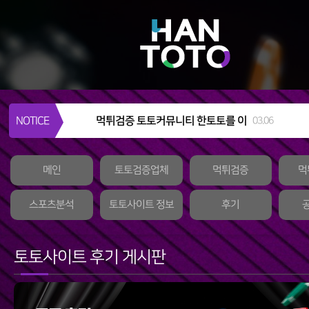
먹튀검증 토토커뮤니티 한토토를 이
NOTICE
03.06
용해야하는 이유
메인
토토검증업체
먹튀검증
먹
스포츠분석
토토사이트 정보
후기
토토사이트 후기 게시판