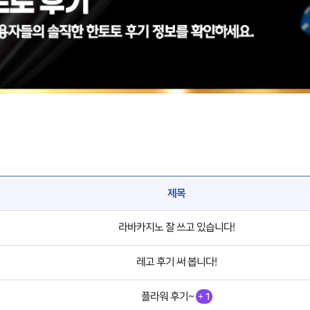
제목
라바카지노 잘 쓰고 있습니다!
레고 후기 써 봅니다!
플라워 후기~
+
1