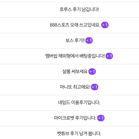
호루스 후기 남깁니다!
888스포츠 오래 쓰고있네요.
+
1
보스 후기!!
+
1
멤버쉽 해외형에서 배팅중입니다!
+
1
샬롬 써보세요
+
1
마니또 최고에요!
+
1
네임드 이용후기입니다.
마이크로벳 후기입니다.
+
1
벳튜브 후기 남겨 봅니다.