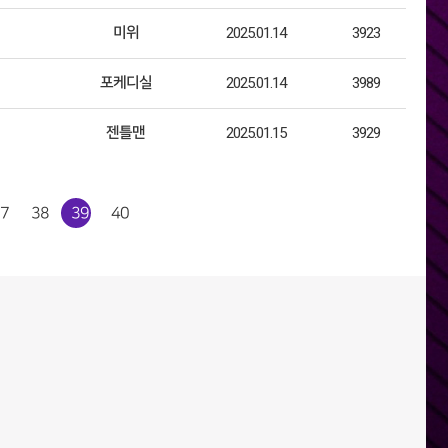
미위
2025.01.14
3923
포케디실
2025.01.14
3989
젠틀맨
2025.01.15
3929
7
38
39
40