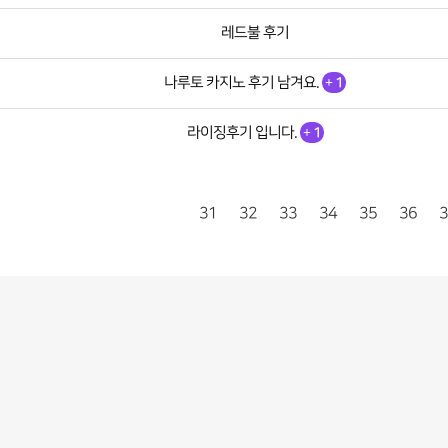
레드불 후기
나루토 카지노 후기 남겨요.
+
1
라이징후기 입니다.
+
1
31
32
33
34
35
36
3