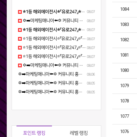
1084
⭐️1등 해외에이전시⭐️『유로247』⭐️『브이오벳』⭐️『KOBET』⭐️『원커넥트』⭐️ r8w3
08.07
✡️➡️마케팅매니아⬅️✡️ 커뮤니티 홍보 프로그램⭐️구글 찌라시 프로그램⭐️카톡 텔레 미니게임 오토픽⭐️마케팅프로그램✡️ lej2
08.07
1083
⭐️1등 해외에이전시⭐️『유로247』⭐️『브이오벳』⭐️『KOBET』⭐️『원커넥트』⭐️ uxof
08.07
⭐️1등 해외에이전시⭐️『유로247』⭐️『브이오벳』⭐️『KOBET』⭐️『원커넥트』⭐️ da1f
1082
08.07
⭐️1등 해외에이전시⭐️『유로247』⭐️『브이오벳』⭐️『KOBET』⭐️『원커넥트』⭐️ klju
08.07
1081
⭐️1등 해외에이전시⭐️『유로247』⭐️『브이오벳』⭐️『KOBET』⭐️『원커넥트』⭐️ a2cy
08.07
✡️➡️마케팅매니아⬅️✡️ 커뮤니티 홍보 프로그램⭐️구글 찌라시 프로그램⭐️카톡 텔레 미니게임 오토픽⭐️마케팅프로그램✡️ sr5h
08.07
1080
✡️➡️마케팅매니아⬅️✡️ 커뮤니티 홍보 프로그램⭐️구글 찌라시 프로그램⭐️카톡 텔레 미니게임 오토픽⭐️마케팅프로그램✡️ xql8
08.06
✡️➡️마케팅매니아⬅️✡️ 커뮤니티 홍보 프로그램⭐️구글 찌라시 프로그램⭐️카톡 텔레 미니게임 오토픽⭐️마케팅프로그램✡️
08.05
1079
✡️➡️마케팅매니아⬅️✡️ 커뮤니티 홍보 프로그램⭐️구글 찌라시 프로그램⭐️카톡 텔레 미니게임 오토픽⭐️마케팅프로그램✡️ z4wq
08.05
1078
1077
1076
포인트 랭킹
레벨 랭킹