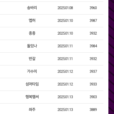
송바리
2025.01.08
3960
옙허
2025.01.10
3987
종종
2025.01.10
3932
돌았나
2025.01.11
3984
반갈
2025.01.11
3932
가수미
2025.01.12
3937
섬머타임
2025.01.12
3933
행복햄써
2025.01.13
3903
쏴주
2025.01.13
3889