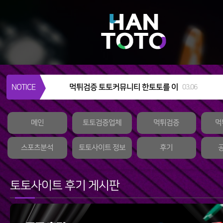
먹튀검증 토토커뮤니티 한토토를 이
NOTICE
03.06
용해야하는 이유
메인
토토검증업체
먹튀검증
먹
스포츠분석
토토사이트 정보
후기
토토사이트 후기 게시판