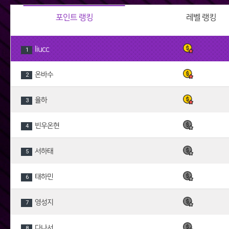
포인트 랭킹
레벨 랭킹
liucc
1
온바수
2
율하
3
빈우온현
4
서하태
5
태하민
6
영성지
7
다나서
8