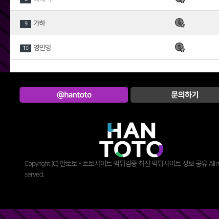
가하
9
영민영
10
@hantoto
문의하기
Copyright (C) 한토토 - 토토사이트 먹튀검증 최신 먹튀사이트 정보 공유 All rig
served.