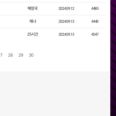
혜장국
2024.09.12
4485
케냐
2024.09.13
4440
25시간
2024.09.13
4547
7
28
29
30