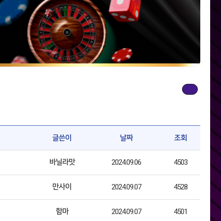
글쓴이
날짜
조회
바닐라맛
2024.09.06
4503
만사이
2024.09.07
4528
함마
2024.09.07
4501