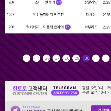
1208
삼말리안
2025.
쇼미더벳 후기
+
1
1207
대새이
2025.
안전놀이터 웨즈 추천
1206
바부리즈
2025.
럭키카지노 이용해 봤어요!
+
1
26
27
28
29
30