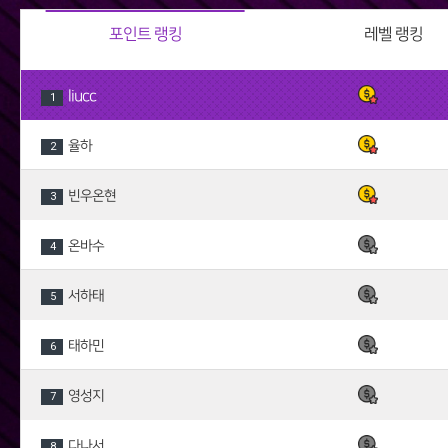
포인트 랭킹
레벨 랭킹
liucc
1
율하
2
빈우온현
3
온바수
4
서하태
5
태하민
6
영성지
7
다나서
8