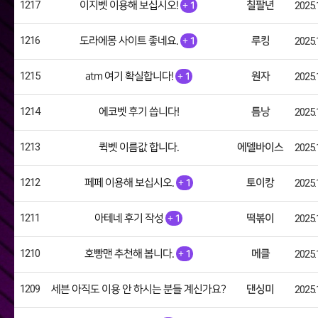
1217
칠팔년
2025.
이지벳 이용해 보십시오!
+
1
1216
루킹
2025.
도라에몽 사이트 좋네요.
+
1
1215
원자
2025.
atm 여기 확실합니다!
+
1
1214
틈낭
2025.
에코벳 후기 씁니다!
1213
에델바이스
2025.
퀵벳 이름값 합니다.
1212
토이캉
2025.
페페 이용해 보십시오.
+
1
1211
떡볶이
2025.
아테네 후기 작성
+
1
1210
메클
2025.
호빵맨 추천해 봅니다.
+
1
1209
댄싱미
2025.
세븐 아직도 이용 안 하시는 분들 계신가요?