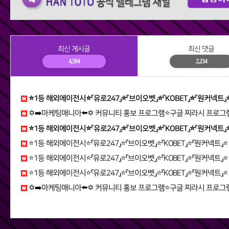
최신 게시글
최신 댓글
4,594
2,234
⭐️1등 해외에이전시⭐️『유로247』⭐️『브이오벳』⭐️『KOBET』⭐️『원커넥트』⭐️ hdc
✡️➡️마케팅매니아⬅️✡️ 커뮤니티 홍보 프로그램⭐️구글 찌라시 프로그램⭐️카톡 텔레 미니게임 오토픽⭐️마케팅프로그램✡️ zc
⭐️1등 해외에이전시⭐️『유로247』⭐️『브이오벳』⭐️『KOBET』⭐️『원커넥트』⭐️ uxo
⭐️1등 해외에이전시⭐️『유로247』⭐️『브이오벳』⭐️『KOBET』⭐️『원커넥트』⭐️ da
⭐️1등 해외에이전시⭐️『유로247』⭐️『브이오벳』⭐️『KOBET』⭐️『원커넥트』⭐️ k
⭐️1등 해외에이전시⭐️『유로247』⭐️『브이오벳』⭐️『KOBET』⭐️『원커넥트』⭐️ a2
✡️➡️마케팅매니아⬅️✡️ 커뮤니티 홍보 프로그램⭐️구글 찌라시 프로그램⭐️카톡 텔레 미니게임 오토픽⭐️마케팅프로그램✡️ sr