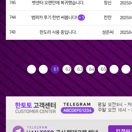
745
장신
2025.0
벳센터 오랜만에 복귀했습니다.
744
칸잔
2025.0
범퍼카 후기 한번 써봅니다!
+
1
743
성은씨
2025.0
판도라 사용 중입니다.
61
62
63
64
65