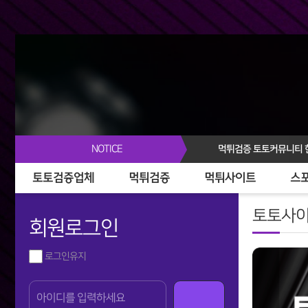
NOTICE
먹튀검증 토토커뮤니티 
토토검증업체
먹튀검증
먹튀사이트
스
토토사이
회원로그인
로그인유지