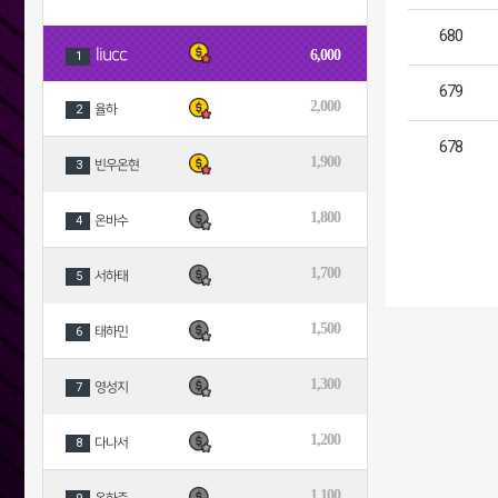
680
liucc
6,000
1
679
2,000
2
율하
678
1,900
3
빈우온현
1,800
4
온바수
1,700
5
서하태
1,500
6
태하민
1,300
7
영성지
1,200
8
다나서
1,100