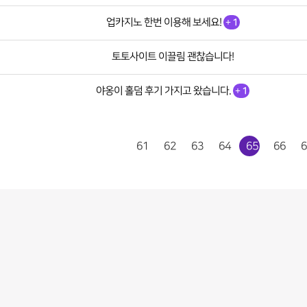
업카지노 한번 이용해 보세요!
+
1
토토사이트 이끌림 괜찮습니다!
야옹이 홀덤 후기 가지고 왔습니다.
+
1
61
62
63
64
65
66
6