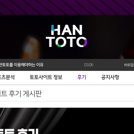
한토토를 이용해야하는 이유
03.06
바로접
포츠분석
토토사이트 정보
후기
공지사항
트 후기 게시판