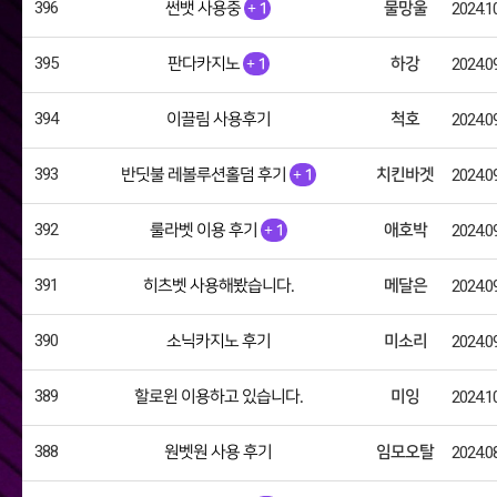
396
물망울
2024.1
썬뱃 사용중
+
1
395
하강
2024.0
판다카지노
+
1
394
척호
2024.0
이끌림 사용후기
393
치킨바겟
2024.0
반딧불 레볼루션홀덤 후기
+
1
392
애호박
2024.0
룰라벳 이용 후기
+
1
391
메달은
2024.0
히츠벳 사용해봤습니다.
390
미소리
2024.0
소닉카지노 후기
389
미잉
2024.1
할로윈 이용하고 있습니다.
388
임모오탈
2024.0
원벳원 사용 후기