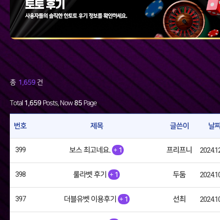
총
1,659
건
Total
1,659
Posts, Now
85
Page
번호
제목
글쓴이
날
399
프리프니
2024.1
보스 최고네요.
+
1
398
두둠
2024.1
룰라벳 후기
+
1
397
선최
2024.1
더블유벳 이용후기
+
1