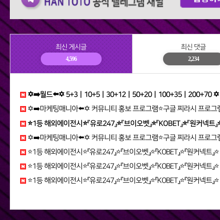
최신 게시글
최신 댓글
4,596
2,234
✡️➡️월드⬅️✡️ 5+3ㅣ10+5ㅣ30+12ㅣ50+20ㅣ100+35ㅣ200+70 ✡️무한매충✡️모든배팅제재없음✡️다양한 이벤트✡️ esgd
✡️➡️마케팅매니아⬅️✡️ 커뮤니티 홍보 프로그램⭐️구글 찌라시 프로그램⭐️카톡 텔레 미니게임 오토픽⭐️마케팅프로그램✡️ w6
⭐️1등 해외에이전시⭐️『유로247』⭐️『브이오벳』⭐️『KOBET』⭐️『원커넥트』⭐️ lc0
✡️➡️마케팅매니아⬅️✡️ 커뮤니티 홍보 프로그램⭐️구글 찌라시 프로그램⭐️카톡 텔레 미니게임 오토픽⭐️마케팅프로그램✡️ zc
⭐️1등 해외에이전시⭐️『유로247』⭐️『브이오벳』⭐️『KOBET』⭐️『원커넥트』⭐️ ux
⭐️1등 해외에이전시⭐️『유로247』⭐️『브이오벳』⭐️『KOBET』⭐️『원커넥트』⭐️ da
⭐️1등 해외에이전시⭐️『유로247』⭐️『브이오벳』⭐️『KOBET』⭐️『원커넥트』⭐️ k