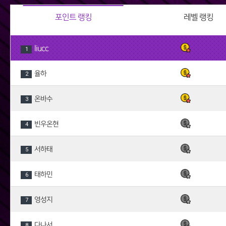
포인트 랭킹
레벨 랭킹
liucc
1
율하
2
온바수
3
빈우온현
4
서하태
5
태하민
6
영성지
7
다나서
8