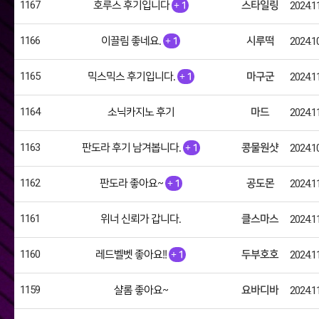
1167
스타일링
2024.1
호루스 후기입니다
+
1
1166
시루떡
2024.1
이끌림 좋네요.
+
1
1165
마구군
2024.1
믹스믹스 후기입니다.
+
1
1164
마드
2024.1
소닉카지노 후기
1163
콩물원샷
2024.1
판도라 후기 남겨봅니다.
+
1
1162
공도몬
2024.1
판도라 좋아요~
+
1
1161
클스마스
2024.1
위너 신뢰가 갑니다.
1160
두부호호
2024.1
레드벨벳 좋아요!!
+
1
1159
요바디바
2024.1
샬롬 좋아요~