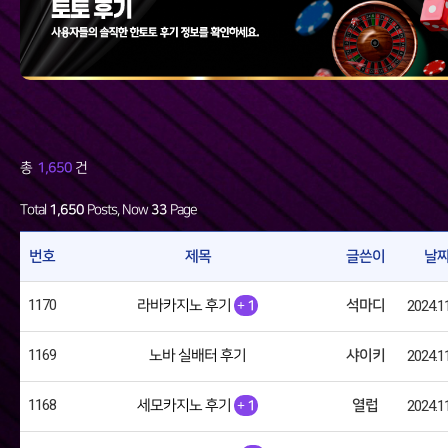
총
1,650
건
Total
1,650
Posts, Now
33
Page
번호
제목
글쓴이
날
1170
석마디
2024.1
라바카지노 후기
+
1
1169
샤이키
2024.1
노바 실배터 후기
1168
열럽
2024.1
세모카지노 후기
+
1