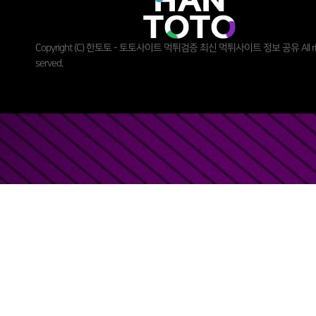
Copyright (C) 한토토 - 토토사이트 먹튀검증 최신 먹튀사이트 정보 공유 All rig
served.