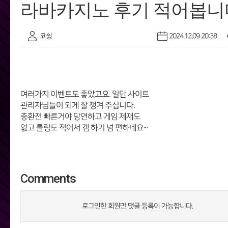
라바카지노 후기 적어봅니
코슁
2024.12.09 20:38
여러가지 이벤트도 좋았고요. 일단 사이트
관리자님들이 되게 잘 챙겨 주십니다.
충환전 빠른거야 당연하고 게임 제재도
없고 롤링도 적어서 겜 하기 넘 편하네요~
Comments
로그인한 회원만 댓글 등록이 가능합니다.