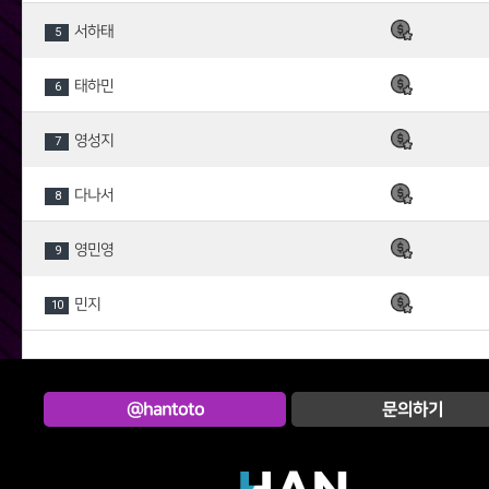
서하태
5
태하민
6
영성지
7
다나서
8
영민영
9
민지
10
@hantoto
문의하기