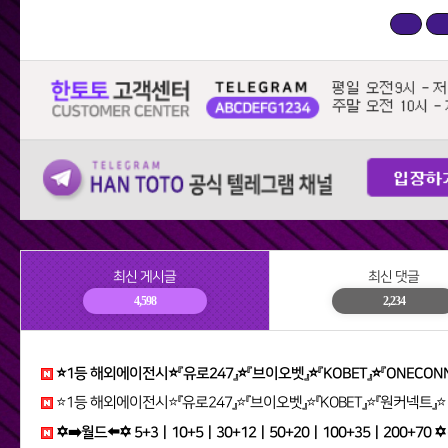
최신 게시글
최신 댓글
4,598
2,234
⭐️1등 해외에이전시⭐️『유로247』⭐️『브이오벳』⭐️『KOBET』⭐️『ONECONNECT』⭐️ p2g
⭐️1등 해외에이전시⭐️『유로247』⭐️『브이오벳』⭐️『KOBET』⭐️『원커넥트』⭐️ lp1
✡️➡️월드⬅️✡️ 5+3ㅣ10+5ㅣ30+12ㅣ50+20ㅣ100+35ㅣ200+70 ✡️무한매충✡️모든배팅제재없음✡️다양한 이벤트✡️ ah8c