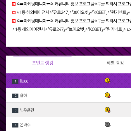
✡️➡️마케팅매니아⬅️✡️ 커뮤니티 홍보 프로그램⭐️구글 찌라시 프로그램⭐️카톡 텔레 미니게임 오토픽⭐️마케팅프로그램✡️ ct
⭐️1등 해외에이전시⭐️『유로247』⭐️『브이오벳』⭐️『KOBET』⭐️『원커넥트』⭐️ be
✡️➡️마케팅매니아⬅️✡️ 커뮤니티 홍보 프로그램⭐️구글 찌라시 프로그램⭐️카톡 텔레 미니게임 오토픽⭐️마케팅프로그램✡️ zc
⭐️1등 해외에이전시⭐️『유로247』⭐️『브이오벳』⭐️『KOBET』⭐️『원커넥트』⭐️ ux
포인트 랭킹
레벨 랭킹
liucc
1
율하
2
빈우온현
3
온바수
4