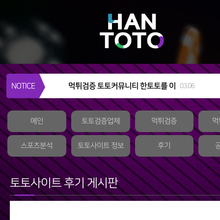
먹튀검증 토토커뮤니티 한토토를 이
NOTICE
03.06
용해야하는 이유
메인
토토검증업체
먹튀검증
먹
스포츠분석
토토사이트 정보
후기
토토사이트 후기 게시판