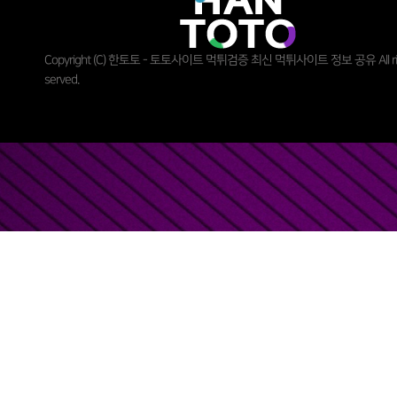
Copyright (C) 한토토 - 토토사이트 먹튀검증 최신 먹튀사이트 정보 공유 All rig
served.