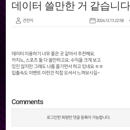
데이터 쓸만한 거 같습니다
건전지
2024.12.13 22:58
데이터 이용하기 너무 좋은 곳 같아서 추천해요.
카지노, 스포츠 둘 다 쓸만하고요. 수익을 크게 보고
있진 않지만 그래도 나름 즐기면서 하고 있네요 ㅎㅎ
입출속도 이벤트 이런건 직접 오셔서 느껴보시길~
Comments
로그인한 회원만 댓글 등록이 가능합니다.