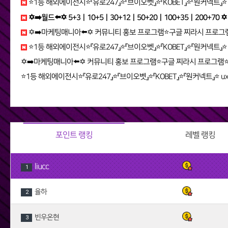
⭐️1등 해외에이전시⭐️『유로247』⭐️『브이오벳』⭐️『KOBET』⭐️『원커넥트』⭐️ lp1
✡️➡️월드⬅️✡️ 5+3ㅣ10+5ㅣ30+12ㅣ50+20ㅣ100+35ㅣ200+70 ✡️무한매충✡️모든배팅제재없음✡️다양한 이벤트✡️ ah8c
✡️➡️마케팅매니아⬅️✡️ 커뮤니티 홍보 프로그램⭐️구글 찌라시 프로그램⭐️카톡 텔레 미니게임 오토픽⭐️마케팅프로그램✡️ li
⭐️1등 해외에이전시⭐️『유로247』⭐️『브이오벳』⭐️『KOBET』⭐️『원커넥트』⭐️ be
✡️➡️마케팅매니아⬅️✡️ 커뮤니티 홍보 프로그램⭐️구글 찌라시 프로그램⭐️카톡 텔레 미니게임 오토픽⭐️마케팅프로그램✡️ zc4
⭐️1등 해외에이전시⭐️『유로247』⭐️『브이오벳』⭐️『KOBET』⭐️『원커넥트』⭐️ ux
포인트 랭킹
레벨 랭킹
liucc
1
율하
2
빈우온현
3