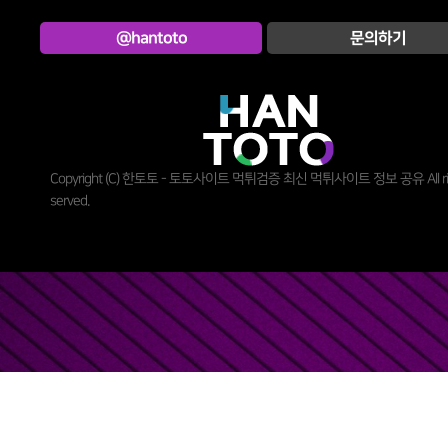
@hantoto
문의하기
Copyright (C) 한토토 - 토토사이트 먹튀검증 최신 먹튀사이트 정보 공유 All rig
served.