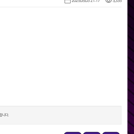
2025.05.03 21:17
3,335
합니다.