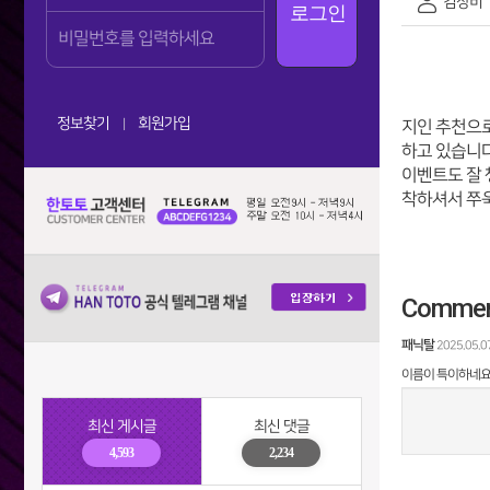
김장비
로그인
정보찾기
회원가입
|
지인 추천으로
하고 있습니다
이벤트도 잘 
착하셔서 쭈욱
Comme
패닉탈
2025.05.0
이름이 특이하네요 
최신 게시글
최신 댓글
4,593
2,234