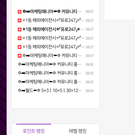
✡️➡️마케팅매니아⬅️✡️ 커뮤니티 홍보 프로그램⭐️구글 찌라시 프로그램⭐️카톡 텔레 미니게임 오토픽⭐️마케팅프로그램✡️ thdu
08.07
⭐️1등 해외에이전시⭐️『유로247』⭐️『브이오벳』⭐️『KOBET』⭐️『원커넥트』⭐️ uxof
08.07
⭐️1등 해외에이전시⭐️『유로247』⭐️『브이오벳』⭐️『KOBET』⭐️『원커넥트』⭐️ da1f
08.07
⭐️1등 해외에이전시⭐️『유로247』⭐️『브이오벳』⭐️『KOBET』⭐️『원커넥트』⭐️ klju
08.07
⭐️1등 해외에이전시⭐️『유로247』⭐️『브이오벳』⭐️『KOBET』⭐️『원커넥트』⭐️ a2cy
08.07
✡️➡️마케팅매니아⬅️✡️ 커뮤니티 홍보 프로그램⭐️구글 찌라시 프로그램⭐️카톡 텔레 미니게임 오토픽⭐️마케팅프로그램✡️ sr5h
08.07
✡️➡️마케팅매니아⬅️✡️ 커뮤니티 홍보 프로그램⭐️구글 찌라시 프로그램⭐️카톡 텔레 미니게임 오토픽⭐️마케팅프로그램✡️ xql8
08.06
✡️➡️마케팅매니아⬅️✡️ 커뮤니티 홍보 프로그램⭐️구글 찌라시 프로그램⭐️카톡 텔레 미니게임 오토픽⭐️마케팅프로그램✡️
08.05
✡️➡️마케팅매니아⬅️✡️ 커뮤니티 홍보 프로그램⭐️구글 찌라시 프로그램⭐️카톡 텔레 미니게임 오토픽⭐️마케팅프로그램✡️ z4wq
08.05
✡️➡️월드⬅️✡️ 5+3ㅣ10+5ㅣ30+12ㅣ50+20ㅣ100+35ㅣ200+70 ✡️무한매충✡️모든배팅제재없음✡️다양한 이벤트✡️ fk0s
08.04
포인트 랭킹
레벨 랭킹