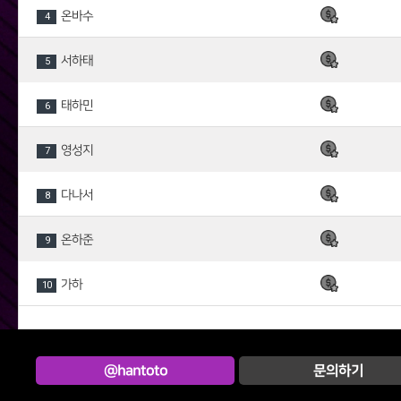
온바수
4
서하태
5
태하민
6
영성지
7
다나서
8
온하준
9
가하
10
@hantoto
문의하기