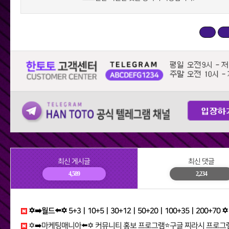
최신 게시글
최신 댓글
4,589
2,234
✡️➡️월드⬅️✡️ 5+3ㅣ10+5ㅣ30+12ㅣ50+20ㅣ100+35ㅣ200+70 ✡️무한매충✡️모든배팅제재없음✡️다양한 이벤트✡️ s956
✡️➡️마케팅매니아⬅️✡️ 커뮤니티 홍보 프로그램⭐️구글 찌라시 프로그램⭐️카톡 텔레 미니게임 오토픽⭐️마케팅프로그램✡️ hi