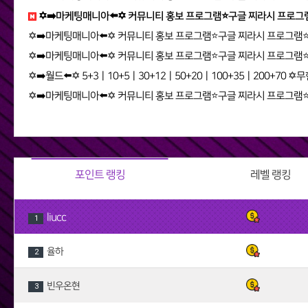
✡️➡️마케팅매니아⬅️✡️ 커뮤니티 홍보 프로그램⭐️구글 찌라시 프로그램⭐️카톡 텔레 미니게임 오토픽⭐️마케팅프로그램✡️ xq
✡️➡️마케팅매니아⬅️✡️ 커뮤니티 홍보 프로그램⭐️구글 찌라시 프로그램⭐️카톡 텔레 미니게임 오토픽⭐️마케팅프로그램✡
✡️➡️마케팅매니아⬅️✡️ 커뮤니티 홍보 프로그램⭐️구글 찌라시 프로그램⭐️카톡 텔레 미니게임 오토픽⭐️마케팅프로그램✡️ z4w
✡️➡️월드⬅️✡️ 5+3ㅣ10+5ㅣ30+12ㅣ50+20ㅣ100+35ㅣ200+70 ✡️무한매충✡️모든배팅제재없음✡️다양한 이벤트✡️ fk
✡️➡️마케팅매니아⬅️✡️ 커뮤니티 홍보 프로그램⭐️구글 찌라시 프로그램⭐️카톡 텔레 미니게임 오토픽⭐️마케팅프로그램✡️ bsu
포인트 랭킹
레벨 랭킹
liucc
1
율하
2
빈우온현
3