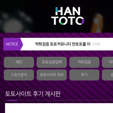
먹튀검증 토토커뮤니티 한토토를 이
NOTICE
03.06
용해야하는 이유
메인
토토검증업체
먹튀검증
먹
스포츠분석
토토사이트 정보
후기
토토사이트 후기 게시판