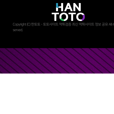
Copyright (C) 한토토 - 토토사이트 먹튀검증 최신 먹튀사이트 정보 공유 All rig
served.