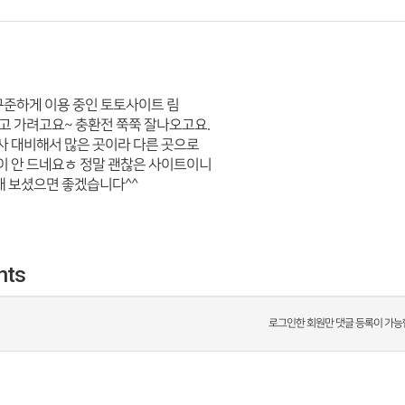
꾸준하게 이용 중인 토토사이트 림
하고 가려고요~ 충환전 쭉쭉 잘나오고요.
사 대비해서 많은 곳이라 다른 곳으로
이 안 드네요ㅎ 정말 괜찮은 사이트이니
해 보셨으면 좋겠습니다^^
nts
로그인한 회원만 댓글 등록이 가능