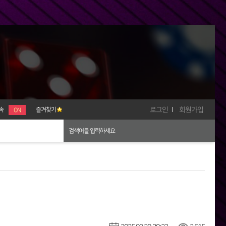
로그인
회원가입
속
즐겨찾기
ON