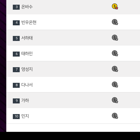
온바수
3
빈우온현
4
서하태
5
태하민
6
영성지
7
다나서
8
가하
9
민지
10