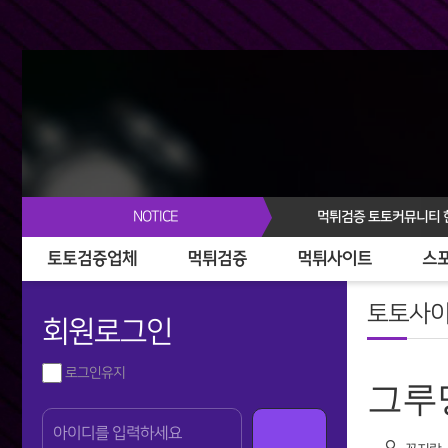
NOTICE
먹튀검증 토토커뮤니티 
토토검증업체
먹튀검증
먹튀사이트
스
토토사이
회원로그인
로그인유지
그루