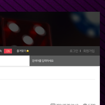
로그인
회원가입
속
즐겨찾기
ON