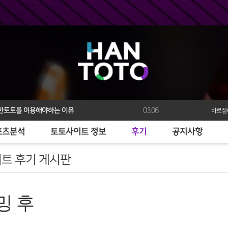
한토토를 이용해야하는 이유
03.06
바로접
포츠분석
토토사이트 정보
후기
공지사항
트 후기 게시판
밍 후