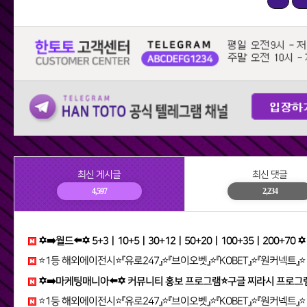
최신 게시글
최신 댓글
4,597
2,234
✡️➡️월드⬅️✡️ 5+3ㅣ10+5ㅣ30+12ㅣ50+20ㅣ100+35ㅣ200+70 ✡️무한매충✡️모든배팅제재없음✡️다양한 이벤트✡️ u94o
⭐️1등 해외에이전시⭐️『유로247』⭐️『브이오벳』⭐️『KOBET』⭐️『원커넥트』⭐️ gt
✡️➡️마케팅매니아⬅️✡️ 커뮤니티 홍보 프로그램⭐️구글 찌라시 프로그램⭐️카톡 텔레 미니게임 오토픽⭐️마케팅프로그램✡️ hr
⭐️1등 해외에이전시⭐️『유로247』⭐️『브이오벳』⭐️『KOBET』⭐️『원커넥트』⭐️ be