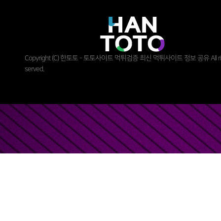
Copyright (C) 한토토 - 토토사이트 먹튀검증 최신 먹튀사이트 정보 공유 All rig
served.