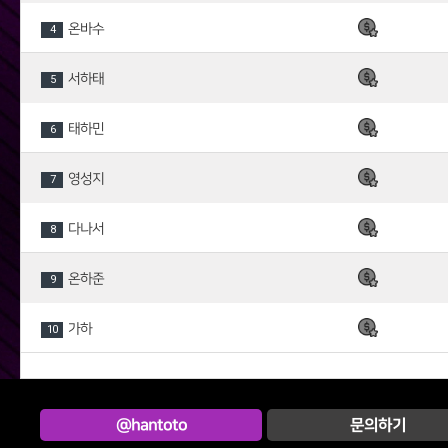
온바수
4
서하태
5
태하민
6
영성지
7
다나서
8
온하준
9
가하
10
@hantoto
문의하기