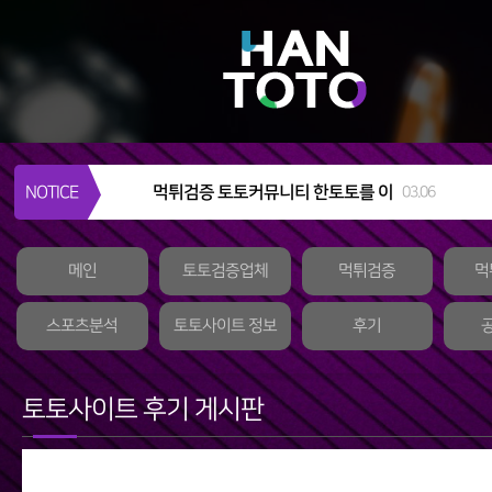
먹튀검증 토토커뮤니티 한토토를 이
NOTICE
03.06
용해야하는 이유
메인
토토검증업체
먹튀검증
먹
스포츠분석
토토사이트 정보
후기
토토사이트 후기 게시판