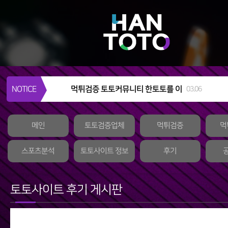
먹튀검증 토토커뮤니티 한토토를 이
NOTICE
03.06
용해야하는 이유
메인
토토검증업체
먹튀검증
먹
스포츠분석
토토사이트 정보
후기
토토사이트 후기 게시판