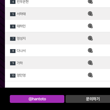
빈우온현
4
서하태
5
태하민
6
영성지
7
다나서
8
가하
9
영민영
10
@hantoto
문의하기