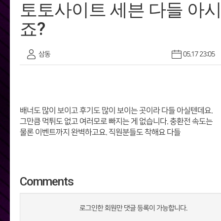
토토사이트 세븐 다들 아
죠?
삼동
05.17 23:05
배너도 많이 보이고 후기도 많이 보이는 곳이라 다들 아실텐데요.
그만큼 먹튀도 없고 여러모로 빠지는 게 없습니다. 충환전 속도는
물론 이벤트까지 완벽하고요. 직원분들도 착해요 다들
Comments
로그인한 회원만 댓글 등록이 가능합니다.