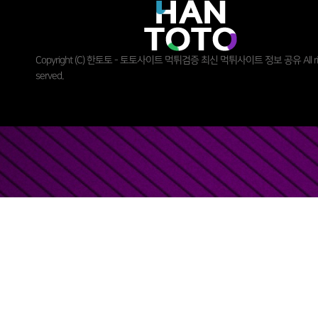
Copyright (C) 한토토 - 토토사이트 먹튀검증 최신 먹튀사이트 정보 공유 All rig
served.