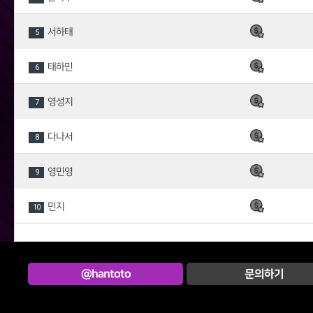
서하태
5
태하민
6
영성지
7
다나서
8
영민영
9
민지
10
@hantoto
문의하기