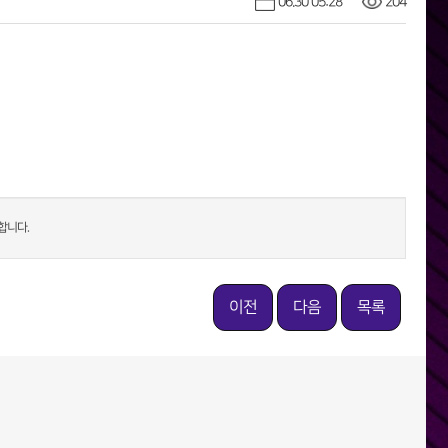
06.30 05:28
204
합니다.
이전
다음
목록