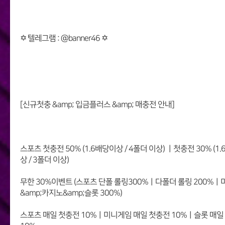
✡️ 텔레그램 : @banner46 ✡️
[신규첫충 &amp; 입금플러스 &amp; 매충전 안내]
스포츠 첫충전 50% (1.6배당이상 / 4폴더 이상) ㅣ첫충전 30% (1.
상 / 3폴더 이상)
무한 30%이벤트 (스포츠 단폴 롤링300%ㅣ다폴더 롤링 200%ㅣ
&amp;카지노&amp;슬롯 300%)
스포츠 매일 첫충전 10%ㅣ미니게임 매일 첫충전 10%ㅣ슬롯 매일