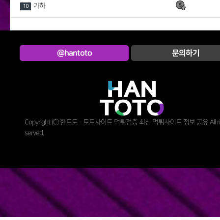
가하
10
@hantoto
문의하기
Copyright (C) 한토토 - 토토사이트 먹튀검증 최신 먹튀사이트 정보 공유 All rig
served.