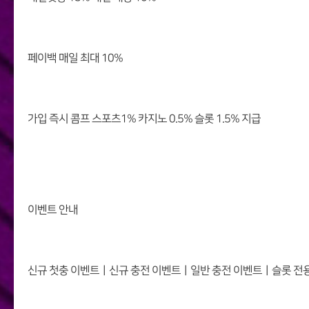
페이백 매일 최대 10%
가입 즉시 콤프 스포츠1% 카지노 0.5% 슬롯 1.5% 지급
이벤트 안내
신규 첫충 이벤트ㅣ신규 충전 이벤트ㅣ일반 충전 이벤트ㅣ슬롯 전