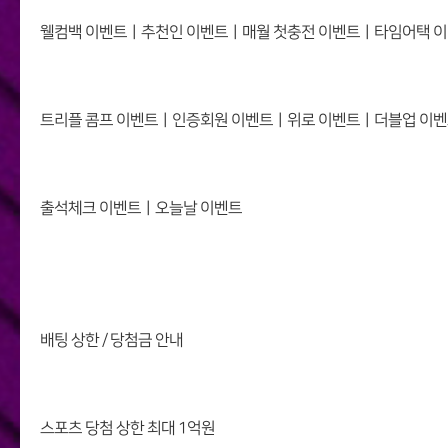
웰컴백 이벤트ㅣ추천인 이벤트ㅣ매월 첫충전 이벤트ㅣ타임어택 
트리플 콤프 이벤트ㅣ인증회원 이벤트ㅣ위로 이벤트ㅣ더블업 이
출석체크 이벤트ㅣ오늘날 이벤트
배팅 상한 / 당첨금 안내
스포츠 당첨 상한 최대 1억원