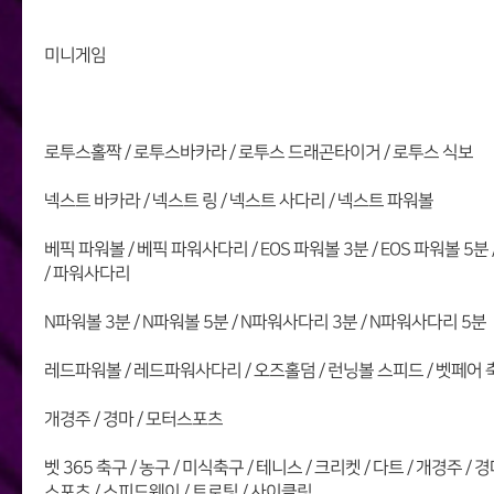
미니게임
로투스홀짝 / 로투스바카라 / 로투스 드래곤타이거 / 로투스 식보
넥스트 바카라 / 넥스트 링 / 넥스트 사다리 / 넥스트 파워볼
베픽 파워볼 / 베픽 파워사다리 / EOS 파워볼 3분 / EOS 파워볼 5분
/ 파워사다리
N파워볼 3분 / N파워볼 5분 / N파워사다리 3분 / N파워사다리 5분
레드파워볼 / 레드파워사다리 / 오즈홀덤 / 런닝볼 스피드 / 벳페어 
개경주 / 경마 / 모터스포츠
벳 365 축구 / 농구 / 미식축구 / 테니스 / 크리켓 / 다트 / 개경주 / 경
스포츠 / 스피드웨이 / 트로팅 / 사이클링