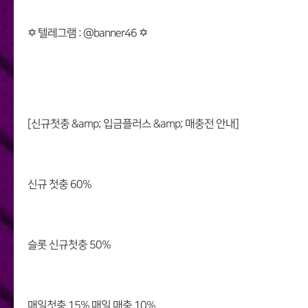
✡️ 텔레그램 : @banner46 ✡️
[신규첫충 &amp; 입금플러스 &amp; 매충전 안내]
신규 첫충 60%
슬롯 신규첫충 50%
매일첫충 15% 매일 매충 10%