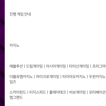
진행 게임 안내
카지노
에볼루션ㅣ드림게이밍ㅣ아시아게이밍ㅣ타이산게이밍ㅣ프라그마
더블유엠카지노ㅣ마이크로게이밍ㅣ타이아오카지노ㅣ두윈카지노
임즈
스카이윈드ㅣ티지스피드ㅣ플레이테크ㅣ비보게이밍ㅣ모티베이션
엠그랜드