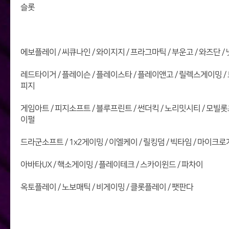
슬롯
에보플레이 / 씨큐나인 / 와이지지 / 프라그마틱 / 부운고 / 와즈단 /
레드타이거 / 플레이슨 / 플레이스타 / 플레이앤고 / 릴렉스게이밍 /
피지
게임아트 / 피지소프트 / 블루프린트 / 썬더킥 / 노리밋시티 / 모빌롯
이펄
드라군소프트 / 1x2게이밍 / 이엘케이 / 릴킹덤 / 빅타임 / 마이크
아바타UX / 핵소게이밍 / 플레이테크 / 스카이윈드 / 파차이
옥토플레이 / 노보매틱 / 비게이밍 / 클롯플레이 / 팻판다