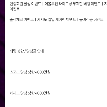
인증회원 달성 이벤트ㅣ에볼루션 라이트닝 무제한 베팅 이벤트ㅣ
이벤트
출석체크 이벤트ㅣ카지노 일일 페이백 이벤트ㅣ올미적중 이벤트
배팅 상한 / 당첨금 안내
스포츠 당첨 상한 4000만원
카지노 당첨 상한 4000만원