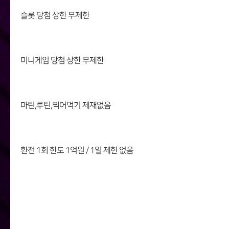
슬롯 당첨 상한 무제한
미니게임 당첨 상한 무제한
마틴,루틴,찍어먹기 제재없음
환전 1회 한도 1억원 / 1일 제한 없음