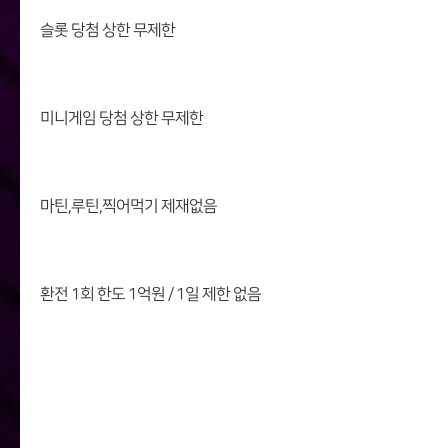
슬롯 당첨 상한 무제한
미니게임 당첨 상한 무제한
마틴,루틴,찍어먹기 제재없음
환전 1회 한도 1억원 / 1일 제한 없음