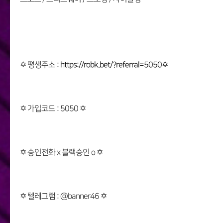
✡️ 평생주소 :
https://robk.bet/?referral=5050✡️
✡️ 가입코드 : 5050 ✡️
✡️ 승인전화 x 블랙승인 o ✡️
✡️ 텔레그램 : @banner46 ✡️