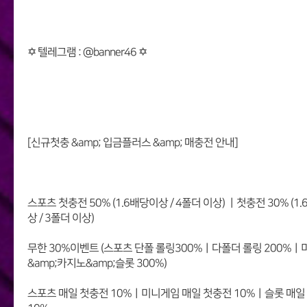
✡️ 텔레그램 : @banner46 ✡️
[신규첫충 &amp; 입금플러스 &amp; 매충전 안내]
스포츠 첫충전 50% (1.6배당이상 / 4폴더 이상) ㅣ첫충전 30% (1.
상 / 3폴더 이상)
무한 30%이벤트 (스포츠 단폴 롤링300%ㅣ다폴더 롤링 200%ㅣ
&amp;카지노&amp;슬롯 300%)
스포츠 매일 첫충전 10%ㅣ미니게임 매일 첫충전 10%ㅣ슬롯 매일