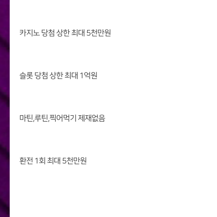
카지노 당첨 상한 최대 5천만원
슬롯 당첨 상한 최대 1억원
마틴,루틴,찍어먹기 제재없음
환전 1회 최대 5천만원