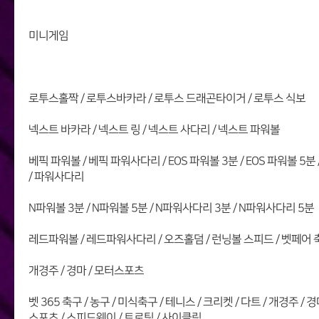
미니게임
로투스홀짝 / 로투스바카라 / 로투스 드래곤타이거 / 로투스 식보
넥스트 바카라 / 넥스트 링 / 넥스트 사다리 / 넥스트 파워볼
베픽 파워볼 / 베픽 파워사다리 / EOS 파워볼 3분 / EOS 파워볼 5분
/ 파워사다리
N파워볼 3분 / N파워볼 5분 / N파워사다리 3분 / N파워사다리 5분
레드파워볼 / 레드파워사다리 / 오즈홀덤 / 런닝볼 스피드 / 벳페어 
개경주 / 경마 / 모터스포츠
벳 365 축구 / 농구 / 미식축구 / 테니스 / 크리켓 / 다트 / 개경주 / 경
스포츠 / 스피드웨이 / 트로팅 / 사이클링