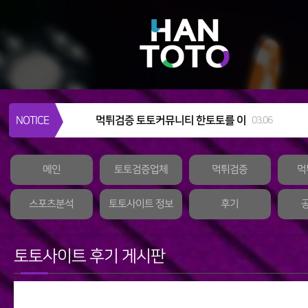
먹튀검증 토토커뮤니티 한토토를 이
NOTICE
03.06
용해야하는 이유
메인
토토검증업체
먹튀검증
먹
스포츠분석
토토사이트 정보
후기
토토사이트 후기 게시판