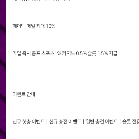
페이백 매일 최대 10%
가입 즉시 콤프 스포츠1% 카지노 0.5% 슬롯 1.5% 지급
이벤트 안내
신규 첫충 이벤트ㅣ신규 충전 이벤트ㅣ일반 충전 이벤트ㅣ슬롯 전