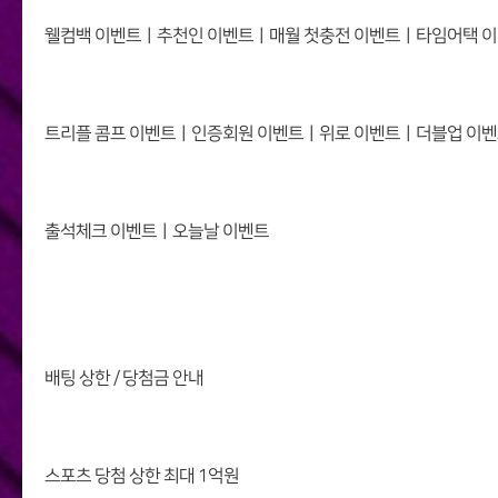
웰컴백 이벤트ㅣ추천인 이벤트ㅣ매월 첫충전 이벤트ㅣ타임어택 
트리플 콤프 이벤트ㅣ인증회원 이벤트ㅣ위로 이벤트ㅣ더블업 이
출석체크 이벤트ㅣ오늘날 이벤트
배팅 상한 / 당첨금 안내
스포츠 당첨 상한 최대 1억원