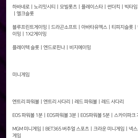
하바네로ㅣ노리밋시티ㅣ모빌롯츠ㅣ플레이스타ㅣ썬더킥ㅣ빅타임
ㅣ엘크슬롯
블루프린트게이밍ㅣ드라곤소프트ㅣ아바타유엑스ㅣ티피지슬롯ㅣ
이밍ㅣ1X2게이밍
플레이텍 슬롯ㅣ엔드로핀나ㅣ비지에이밍
미니게임
엔트리 파워볼ㅣ엔트리 사다리ㅣ레드 파워볼ㅣ레드 사다리
EOS 파워볼 1분ㅣEOS파워볼 3분ㅣEOS파워볼 5분ㅣ스카이파크
MGM 미니게임ㅣBET365 버추얼 스포츠ㅣ크라운 미니게임ㅣ넥스
게임