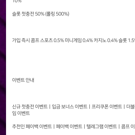
10%
슬롯 첫충전 50% (롤링 500%)
가입 즉시 콤프 스포츠 0.5% 미니게임 0.4% 카지노 0.4% 슬롯 1.
이벤트 안내
신규 첫충전 이벤트ㅣ입금 보너스 이벤트ㅣ프리쿠폰 이벤트ㅣ더블
임 이벤트
추천인 페이백 이벤트ㅣ페이백 이벤트ㅣ텔레그램 이벤트ㅣ콤프 