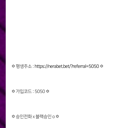
✡️ 평생주소 :
https://nerabet.bet/?referral=5050
✡️
✡️ 가입코드 : 5050 ✡️
✡️ 승인전화 x 블랙승인 o ✡️