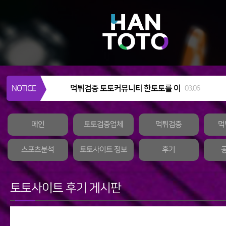
먹튀검증 토토커뮤니티 한토토를 이
NOTICE
03.06
용해야하는 이유
메인
토토검증업체
먹튀검증
먹
스포츠분석
토토사이트 정보
후기
토토사이트 후기 게시판