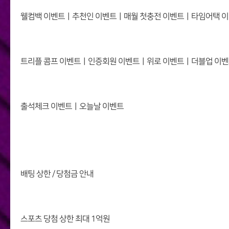
웰컴백 이벤트ㅣ추천인 이벤트ㅣ매월 첫충전 이벤트ㅣ타임어택 
트리플 콤프 이벤트ㅣ인증회원 이벤트ㅣ위로 이벤트ㅣ더블업 이
출석체크 이벤트ㅣ오늘날 이벤트
배팅 상한 / 당첨금 안내
스포츠 당첨 상한 최대 1억원