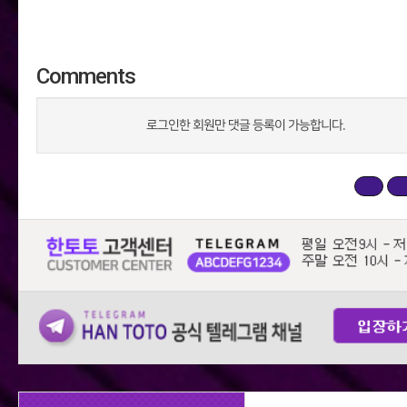
Comments
로그인한 회원만 댓글 등록이 가능합니다.