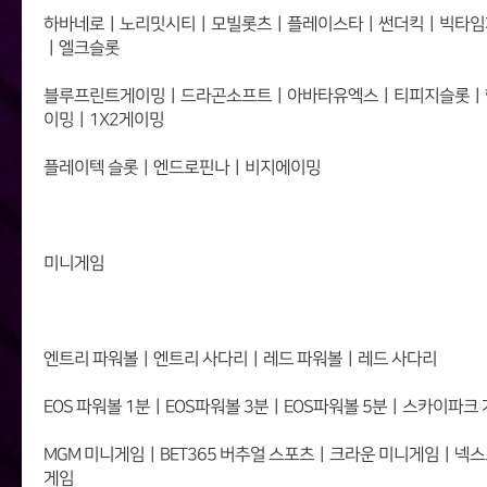
하바네로ㅣ노리밋시티ㅣ모빌롯츠ㅣ플레이스타ㅣ썬더킥ㅣ빅타임
ㅣ엘크슬롯
블루프린트게이밍ㅣ드라곤소프트ㅣ아바타유엑스ㅣ티피지슬롯ㅣ
이밍ㅣ1X2게이밍
플레이텍 슬롯ㅣ엔드로핀나ㅣ비지에이밍
미니게임
엔트리 파워볼ㅣ엔트리 사다리ㅣ레드 파워볼ㅣ레드 사다리
EOS 파워볼 1분ㅣEOS파워볼 3분ㅣEOS파워볼 5분ㅣ스카이파크
MGM 미니게임ㅣBET365 버추얼 스포츠ㅣ크라운 미니게임ㅣ넥스
게임