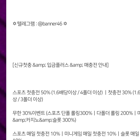
✡️ 텔레그램 : @banner46 ✡️
[신규첫충 &amp; 입금플러스 &amp; 매충전 안내]
스포츠 첫충전 50% (1.6배당이상 / 4폴더 이상) ㅣ첫충전 30% (1.
상 / 3폴더 이상)
무한 30%이벤트 (스포츠 단폴 롤링300%ㅣ다폴더 롤링 200%ㅣ
&amp;카지노&amp;슬롯 300%)
스포츠 매일 첫충전 10%ㅣ미니게임 매일 첫충전 10%ㅣ슬롯 매일