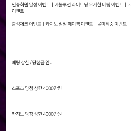
인증회원 달성 이벤트ㅣ에볼루션 라이트닝 무제한 베팅 이벤트ㅣ
이벤트
출석체크 이벤트ㅣ카지노 일일 페이백 이벤트ㅣ올미적중 이벤트
배팅 상한 / 당첨금 안내
스포츠 당첨 상한 4000만원
카지노 당첨 상한 4000만원