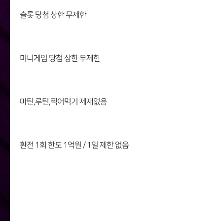
슬롯 당첨 상한 무제한
미니게임 당첨 상한 무제한
마틴,루틴,찍어먹기 제재없음
환전 1회 한도 1억원 / 1일 제한 없음