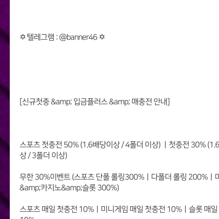
✡️ 텔레그램 : @banner46 ✡️
[신규첫충 &amp; 입금플러스 &amp; 매충전 안내]
스포츠 첫충전 50% (1.6배당이상 / 4폴더 이상) ㅣ첫충전 30% (1.
상 / 3폴더 이상)
무한 30%이벤트 (스포츠 단폴 롤링300%ㅣ다폴더 롤링 200%ㅣ
&amp;카지노&amp;슬롯 300%)
스포츠 매일 첫충전 10%ㅣ미니게임 매일 첫충전 10%ㅣ슬롯 매일