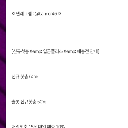
✡️ 텔레그램 : @banner46 ✡️
[신규첫충 &amp; 입금플러스 &amp; 매충전 안내]
신규 첫충 60%
슬롯 신규첫충 50%
매일첫충 15% 매일 매충 10%