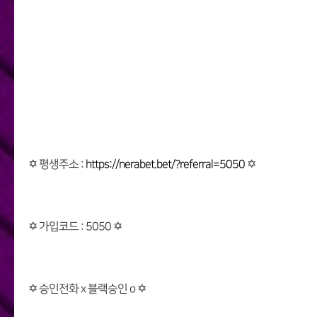
✡️ 평생주소 :
https://nerabet.bet/?referral=5050
✡️
✡️ 가입코드 : 5050 ✡️
✡️ 승인전화 x 블랙승인 o ✡️