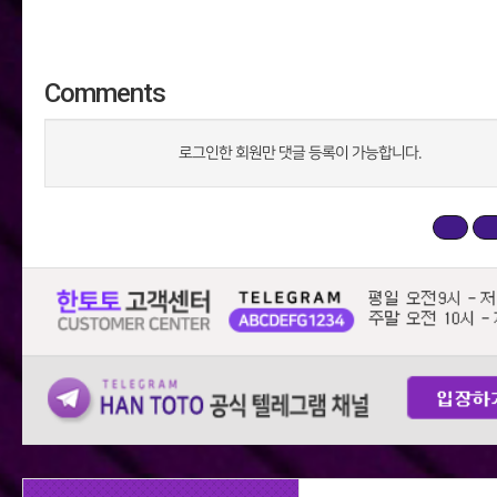
Comments
로그인한 회원만 댓글 등록이 가능합니다.