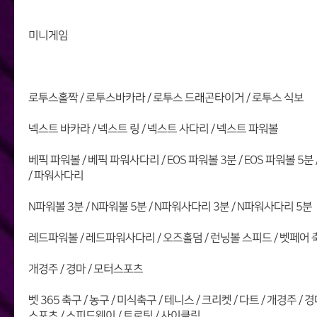
미니게임
로투스홀짝 / 로투스바카라 / 로투스 드래곤타이거 / 로투스 식보
넥스트 바카라 / 넥스트 링 / 넥스트 사다리 / 넥스트 파워볼
베픽 파워볼 / 베픽 파워사다리 / EOS 파워볼 3분 / EOS 파워볼 5분
/ 파워사다리
N파워볼 3분 / N파워볼 5분 / N파워사다리 3분 / N파워사다리 5분
레드파워볼 / 레드파워사다리 / 오즈홀덤 / 런닝볼 스피드 / 벳페어 
개경주 / 경마 / 모터스포츠
벳 365 축구 / 농구 / 미식축구 / 테니스 / 크리켓 / 다트 / 개경주 / 경
스포츠 / 스피드웨이 / 트로팅 / 사이클링