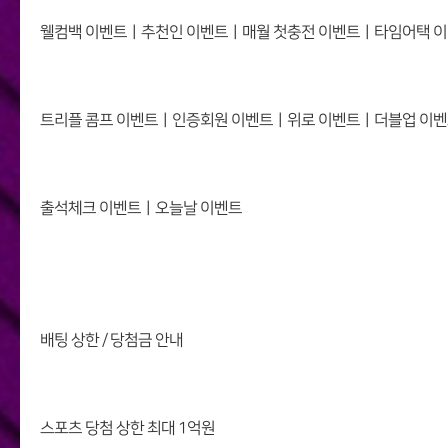
웰컴백 이벤트ㅣ추천인 이벤트ㅣ매월 첫충전 이벤트ㅣ타임어택 
트리플 콤프 이벤트ㅣ인증회원 이벤트ㅣ위로 이벤트ㅣ더블업 이
출석체크 이벤트ㅣ오늘날 이벤트
배팅 상한 / 당첨금 안내
스포츠 당첨 상한 최대 1억원