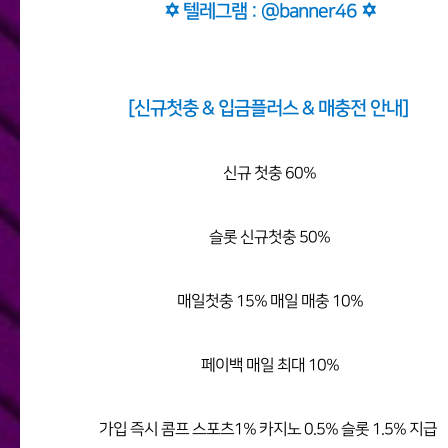
✡️ 텔레그램 : @banner46
✡️
[신규첫충 & 입금플러스 & 매충전 안내]
신규 첫충 60%
슬롯 신규첫충 50%
매일첫충 15% 매일 매충 10%
페이백 매일 최대 10%
가입 즉시 콤프 스포츠1% 카지노 0.5
% 슬롯 1.5% 지급