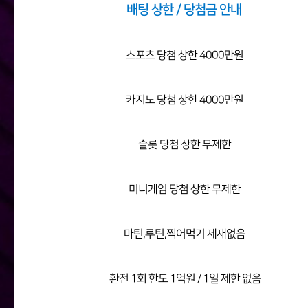
배팅 상한 / 당첨금 안내
스포츠 당첨 상한 4000만원
카지노 당첨 상한 4000만원
슬롯 당첨 상한 무제한
미니게임 당첨 상한 무제한
마틴,루틴,찍어먹기 제재없음
환전 1회 한도 1억원 / 1일 제한 없음