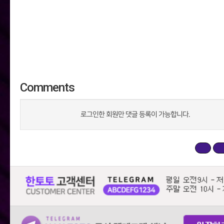
Comments
로그인한 회원만 댓글 등록이 가능합니다.