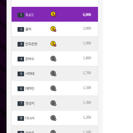
liucc
6,000
1
2,000
2
율하
1,900
3
빈우온현
1,800
4
온바수
1,700
5
서하태
1,500
6
태하민
1,300
7
영성지
1,200
8
다나서
1,100