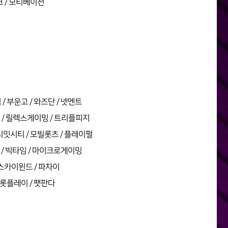
크 / 모티베이션
/ 부운고 / 와즈단 / 넷엔트
 / 릴렉스게이밍 / 트리플피지
리밋시티 / 모빌롯츠 / 플레이펄
 / 빅타임 / 마이크로게이밍
 스카이윈드 / 파차이
클롯플레이 / 팻판다