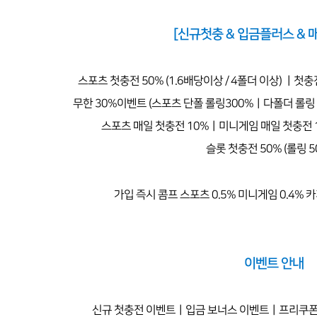
[신규첫충 & 입금플러스 & 
스포츠 첫충전 50% (1.6배당이상 / 4폴더 이상) ㅣ첫충전 
무한 30%이벤트 (스포츠 단폴 롤링300%ㅣ다폴더 롤링
스포츠 매일 첫충전 10%ㅣ미니게임 매일 첫충전 
슬롯 첫충전 50% (롤링 5
가입 즉시 콤프 스포츠 0.5% 미니게임 0.4% 카
이벤트 안내
신규 첫충전 이벤트ㅣ입금 보너스 이벤트ㅣ프리쿠폰