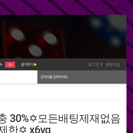
로그인
회원가입
속
즐겨찾기
ON
ㅣ매충 30%✡️모든배팅제재없음
✡️ x6vq