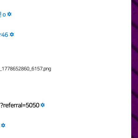
o ✡️
r46
✡️
/?referral=5050
✡️
✡️