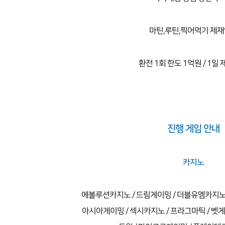
마틴,루틴,찍어먹기 제
환전 1회 한도 1억원 / 1일
진행 게임 안내
카지노
에볼루션카지노 / 드림게이밍 / 더블유엠카지노 
아시아게이밍 / 섹시카지노 / 프라그마틱 / 벳게