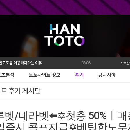
한토토를 이용해야하는 이유
03.06
바로접
포츠분석
토토사이트 정보
후기
공지사항
트 후기 게시판
️루벳/네라벳⬅️✡️첫충 50%
입즉시 콤프지급✡️베팅한도무제한