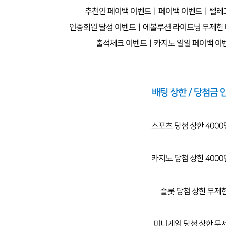
추천인 페이백 이벤트ㅣ페이백 이벤트ㅣ텔레
인증회원 달성 이벤트ㅣ에볼루션 라이트닝 무제한
출석체크 이벤트ㅣ카지노 일일 페이백 이
배팅 상한 / 당첨금 
스포츠 당첨 상한 400
카지노 당첨 상한 400
슬롯 당첨 상한 무제
미니게임 당첨 상한 무