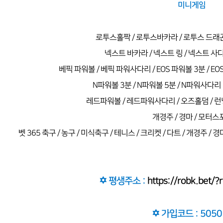
미니게임
로투스홀짝 / 로투스바카라 / 로투스 드래
넥스트 바카라 / 넥스트 링 / 넥스트 사
베픽 파워볼 / 베픽 파워사다리 / EOS 파워볼 3분 / EO
N파워볼 3분 / N파워볼 5분 / N파워사다리
레드파워볼 / 레드파워사다리 / 오즈홀덤 / 런
개경주 / 경마 / 모터스
벳 365 축구 / 농구 / 미식축구 / 테니스 / 크리켓 / 다트 / 개경주 /
✡️ 평생주소 :
https://robk.bet/?
✡️ 가입코드 : 5050 