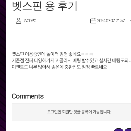
벳스핀 용 후기
JACOPO
2024.07.07 21:47
벳스핀 이용중인데 놀이터 엄청 좋네요ㅋㅋㅋ
기준점 진짜 다양해가지고 골라서 배팅 할수있고 실시간 배팅도되
이벤트도 너무 많아서 좋은데 충환전도 엄청 빠르네요
Comments
로그인한 회원만 댓글 등록이 가능합니다.