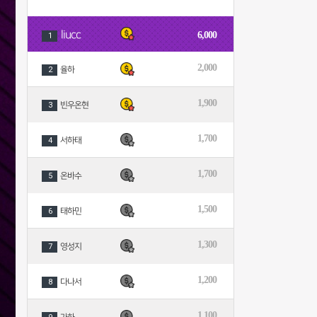
liucc
6,000
1
2,000
2
율하
1,900
3
빈우온현
1,700
4
서하태
1,700
5
온바수
1,500
6
태하민
1,300
7
영성지
1,200
8
다나서
1,100