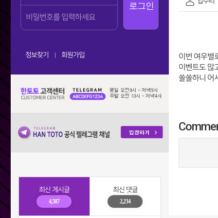
입수리
로그인
정보찾기
회원가입
|
이번 여우별
이벤트도 많고
쏠쏠하니 어서
Comme
최신 게시글
최신 댓글
4,587
2,234