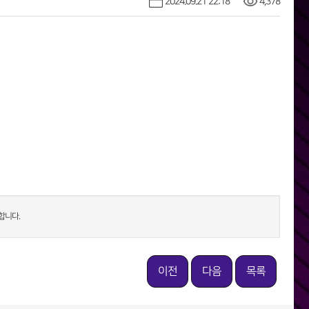
2024.09.21 22:18
4,378
합니다.
이전
다음
목록