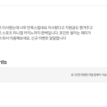
로 이사왔는데 너무 만족스럽네요 이사왔다고 지원금도 챙겨주고
 스포츠 미니겜 카지노까지 완벽입니다. 포인트 쌓이는 재미가
 와서 이용해보세요. 신규 이벤트 달달합니다
nts
로그인한 회원만 댓글 등록이 가능