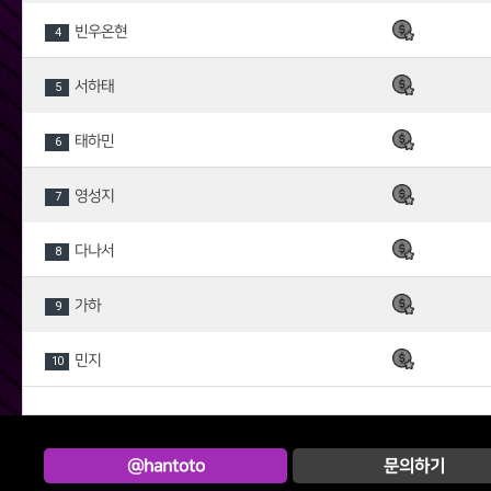
빈우온현
4
서하태
5
태하민
6
영성지
7
다나서
8
가하
9
민지
10
@hantoto
문의하기