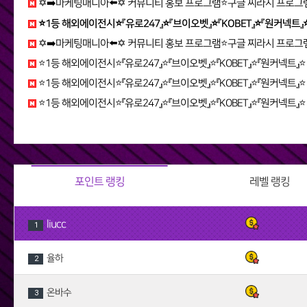
✡️➡️마케팅매니아⬅️✡️ 커뮤니티 홍보 프로그램⭐️구글 찌라시 프로그램⭐️카톡 텔레 미니게임 오토픽⭐️마케팅프로그램✡️ ei
⭐️1등 해외에이전시⭐️『유로247』⭐️『브이오벳』⭐️『KOBET』⭐️『원커넥트』⭐️ bec
✡️➡️마케팅매니아⬅️✡️ 커뮤니티 홍보 프로그램⭐️구글 찌라시 프로그램⭐️카톡 텔레 미니게임 오토픽⭐️마케팅프로그램✡️ zc
⭐️1등 해외에이전시⭐️『유로247』⭐️『브이오벳』⭐️『KOBET』⭐️『원커넥트』⭐️ ux
⭐️1등 해외에이전시⭐️『유로247』⭐️『브이오벳』⭐️『KOBET』⭐️『원커넥트』⭐️ da
⭐️1등 해외에이전시⭐️『유로247』⭐️『브이오벳』⭐️『KOBET』⭐️『원커넥트』⭐️ k
포인트 랭킹
레벨 랭킹
liucc
1
율하
2
온바수
3