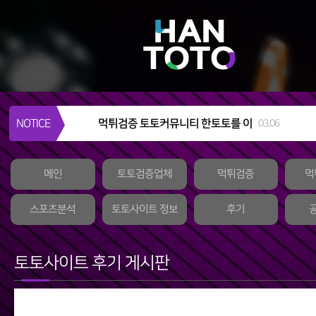
먹튀검증 토토커뮤니티 한토토를 이
NOTICE
03.06
용해야하는 이유
메인
토토검증업체
먹튀검증
먹
스포츠분석
토토사이트 정보
후기
토토사이트 후기 게시판