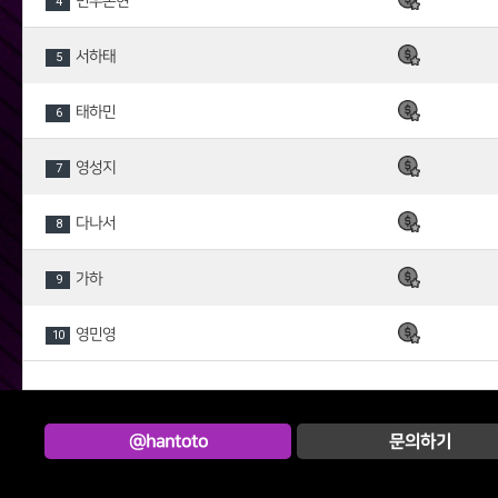
빈우온현
4
서하태
5
태하민
6
영성지
7
다나서
8
가하
9
영민영
10
@hantoto
문의하기