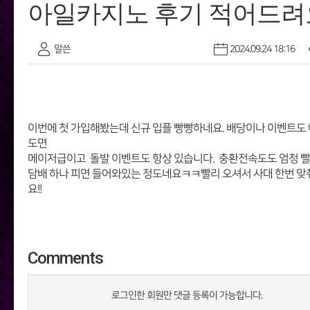
아일카지노 후기 적어드려
말쓴
2024.09.24 18:16
이번에 첫 가입해봤는데 신규 입플 빵빵하네요. 배당이나 이벤트도
도면
메이저급이고 돌발 이벤트도 항상 있습니다. 충환전속도도 엄청 
담배 하나 피면 들어와있는 정도네요ㅋㅋ빨리 오셔서 사대 한번 
요!!
Comments
로그인한 회원만 댓글 등록이 가능합니다.