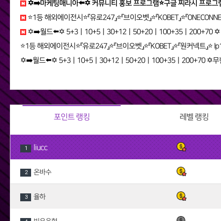
✡️➡️마케팅매니아⬅️✡️ 커뮤니티 홍보 프로그램⭐️구글 찌라시 프로그램⭐️카톡 텔레 미니게임 오토픽⭐️마케팅프로그램✡️ ah
⭐️1등 해외에이전시⭐️『유로247』⭐️『브이오벳』⭐️『KOBET』⭐️『ONECONNECT』⭐️ ju
✡️➡️월드⬅️✡️ 5+3ㅣ10+5ㅣ30+12ㅣ50+20ㅣ100+35ㅣ200+70 ✡️무한매충✡️모든배팅제재없음✡️다양한 이벤트✡️ mz1v
⭐️1등 해외에이전시⭐️『유로247』⭐️『브이오벳』⭐️『KOBET』⭐️『원커넥트』⭐️ lp
✡️➡️월드⬅️✡️ 5+3ㅣ10+5ㅣ30+12ㅣ50+20ㅣ100+35ㅣ200+70 ✡️무한매충✡️모든배팅제재없음✡️다양한 이벤트✡️ ah
포인트 랭킹
레벨 랭킹
liucc
1
온바수
2
율하
3