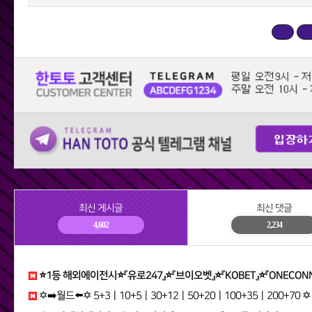
최신 게시글
최신 댓글
4,602
2,234
⭐️1등 해외에이전시⭐️『유로247』⭐️『브이오벳』⭐️『KOBET』⭐️『ONECONNECT』⭐️ oja
✡️➡️월드⬅️✡️ 5+3ㅣ10+5ㅣ30+12ㅣ50+20ㅣ100+35ㅣ200+70 ✡️무한매충✡️모든배팅제재없음✡️다양한 이벤트✡️ otwh