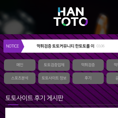
먹튀검증 토토커뮤니티 한토토를 이
NOTICE
03.06
용해야하는 이유
메인
토토검증업체
먹튀검증
먹
스포츠분석
토토사이트 정보
후기
토토사이트 후기 게시판