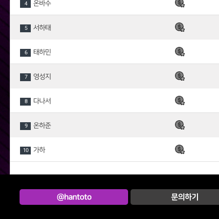
온바수
4
서하태
5
태하민
6
영성지
7
다나서
8
온하준
9
가하
10
@hantoto
문의하기