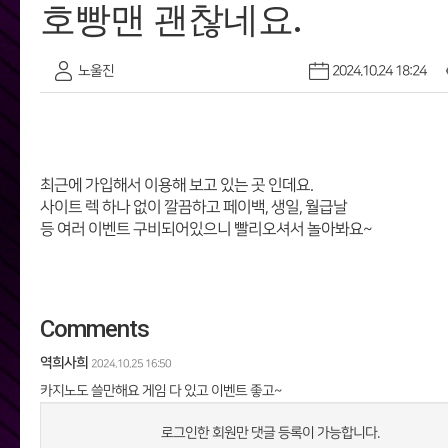
호빵맨 괜찮네요.
노울진
2024.10.24 18:24
최근에 가입해서 이용해 보고 있는 곳 인데요.
사이트 렉 하나 없이 깔끔하고 페이백, 생일, 월급날
등 여러 이벤트 구비되어있으니 빨리오셔서 놀아봐요~
Comments
역희사희
2024.10.25 16:50
카지노도 쓸만해요 게임 다 있고 이벤트 좋고~
로그인한 회원만 댓글 등록이 가능합니다.