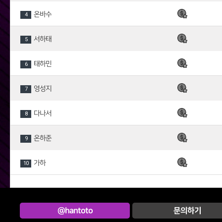
온바수
4
서하태
5
태하민
6
영성지
7
다나서
8
온하준
9
가하
10
@hantoto
문의하기