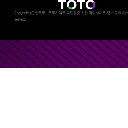
Copyright (C) 한토토 - 토토사이트 먹튀검증 최신 먹튀사이트 정보 공유 All rig
served.