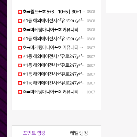
✡️➡️월드⬅️✡️ 5+3ㅣ10+5ㅣ30+12ㅣ50+20ㅣ100+35ㅣ200+70 ✡️무한매충✡️모든배팅제재없음✡️다양한 이벤트✡️ fla4
08.08
⭐️1등 해외에이전시⭐️『유로247』⭐️『브이오벳』⭐️『KOBET』⭐️『원커넥트』⭐️ rlcs
08.08
✡️➡️마케팅매니아⬅️✡️ 커뮤니티 홍보 프로그램⭐️구글 찌라시 프로그램⭐️카톡 텔레 미니게임 오토픽⭐️마케팅프로그램✡️ vdgp
08.08
⭐️1등 해외에이전시⭐️『유로247』⭐️『브이오벳』⭐️『KOBET』⭐️『원커넥트』⭐️ becn
08.08
✡️➡️마케팅매니아⬅️✡️ 커뮤니티 홍보 프로그램⭐️구글 찌라시 프로그램⭐️카톡 텔레 미니게임 오토픽⭐️마케팅프로그램✡️ zc4i
08.07
⭐️1등 해외에이전시⭐️『유로247』⭐️『브이오벳』⭐️『KOBET』⭐️『원커넥트』⭐️ uxof
08.07
⭐️1등 해외에이전시⭐️『유로247』⭐️『브이오벳』⭐️『KOBET』⭐️『원커넥트』⭐️ da1f
08.07
⭐️1등 해외에이전시⭐️『유로247』⭐️『브이오벳』⭐️『KOBET』⭐️『원커넥트』⭐️ klju
08.07
⭐️1등 해외에이전시⭐️『유로247』⭐️『브이오벳』⭐️『KOBET』⭐️『원커넥트』⭐️ a2cy
08.07
✡️➡️마케팅매니아⬅️✡️ 커뮤니티 홍보 프로그램⭐️구글 찌라시 프로그램⭐️카톡 텔레 미니게임 오토픽⭐️마케팅프로그램✡️ sr5h
08.07
포인트 랭킹
레벨 랭킹