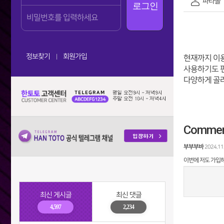
파라솔
로그인
정보찾기
회원가입
|
현재까지 이
사용하기도 
다양하게 골
Comme
부부부바
2024.11
이번에 저도 가입
최신 게시글
최신 댓글
4,597
2,234