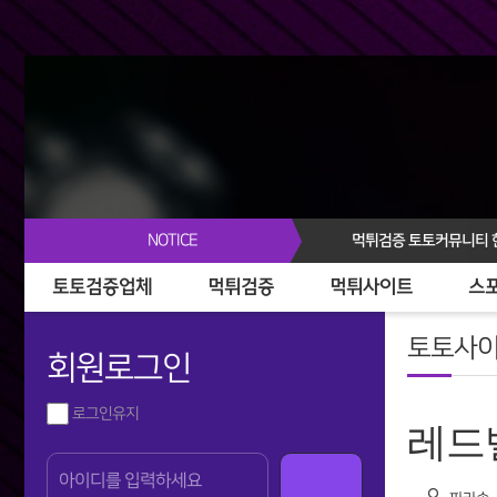
NOTICE
먹튀검증 토토커뮤니티 
토토검증업체
먹튀검증
먹튀사이트
스
토토사이
회원로그인
로그인유지
레드