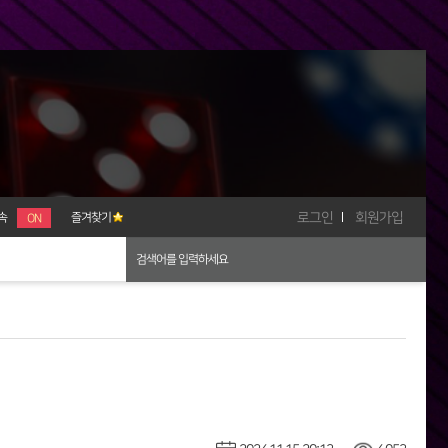
로그인
회원가입
속
즐겨찾기
ON