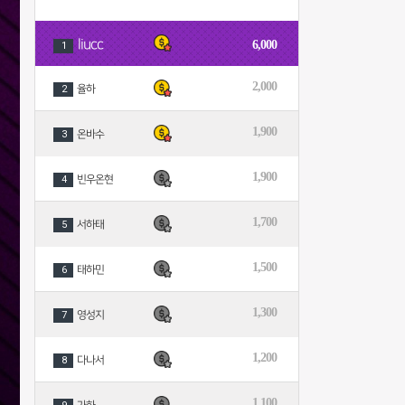
liucc
6,000
1
2,000
2
율하
1,900
3
온바수
1,900
4
빈우온현
1,700
5
서하태
1,500
6
태하민
1,300
7
영성지
1,200
8
다나서
1,100