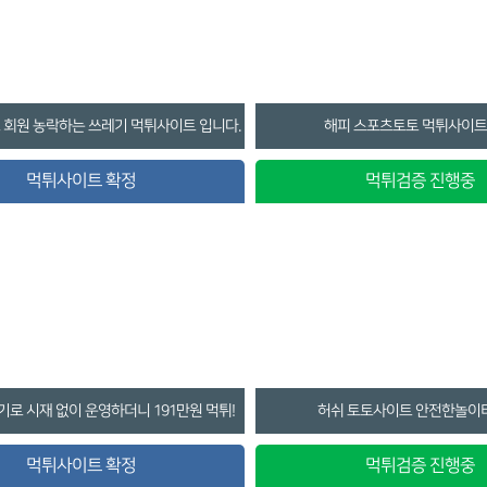
회원 농락하는 쓰레기 먹튀사이트 입니다.
해피 스포츠토토 먹튀사이트
먹튀사이트 확정
먹튀검증 진행중
로 시재 없이 운영하더니 191만원 먹튀!
허쉬 토토사이트 안전한놀이
먹튀사이트 확정
먹튀검증 진행중