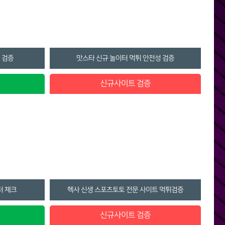
 검증
맛스타 신규 놀이터 먹튀 안전성 검증
신규사이트 검증
터 체크
헥사 신생 스포츠토토 전문 사이트 먹튀검증
신규사이트 검증