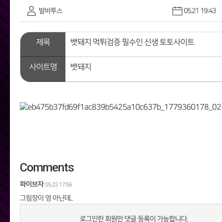
발바투스
05.21 19:43
제목
뱃돼지 먹튀검증 필수인 신생 토토사이트
사이트명
뱃돼지
Comments
파이브자
05.22 17:56
그림장이 영 아닌데..
로그인한 회원만 댓글 등록이 가능합니다.