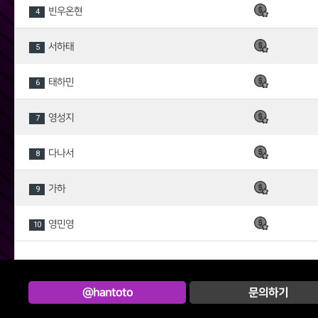
빈우온현
4
서하태
5
태하민
6
영성지
7
다나서
8
가하
9
영민영
10
@hantoto
문의하기