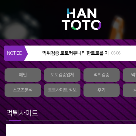
먹튀검증 토토커뮤니티 한토토를 이
NOTICE
03.06
용해야하는 이유
메인
토토검증업체
먹튀검증
먹
스포츠분석
토토사이트 정보
후기
먹튀사이트