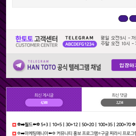
최신 게시글
최신 댓글
4,588
2,234
✡️➡️월드⬅️✡️ 5+3ㅣ10+5ㅣ30+12ㅣ50+20ㅣ100+35ㅣ200+70 ✡️무한매충✡️모든배팅제재없음✡️다양한 이벤트✡️ jw7g
✡️➡️마케팅매니아⬅️✡️ 커뮤니티 홍보 프로그램⭐️구글 찌라시 프로그램⭐️카톡 텔레 미니게임 오토픽⭐️마케팅프로그램✡️ tu