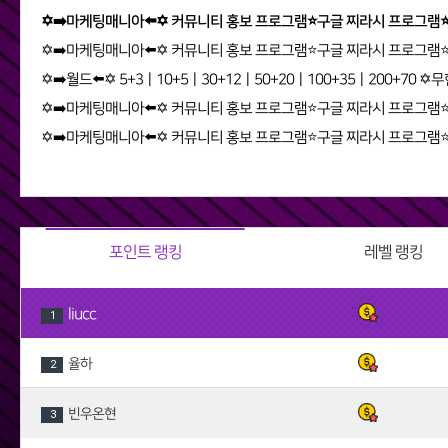
✡️➡️마케팅매니아⬅️✡️ 커뮤니티 홍보 프로그램⭐️구글 찌라시 프로그램⭐️카톡 텔레 미니게임 오토픽⭐️마케팅프로그램✡
✡️➡️마케팅매니아⬅️✡️ 커뮤니티 홍보 프로그램⭐️구글 찌라시 프로그램⭐️카톡 텔레 미니게임 오토픽⭐️마케팅프로그램✡️ z4w
✡️➡️월드⬅️✡️ 5+3ㅣ10+5ㅣ30+12ㅣ50+20ㅣ100+35ㅣ200+70 ✡️무한매충✡️모든배팅제재없음✡️다양한 이벤트✡️ fk
✡️➡️마케팅매니아⬅️✡️ 커뮤니티 홍보 프로그램⭐️구글 찌라시 프로그램⭐️카톡 텔레 미니게임 오토픽⭐️마케팅프로그램✡️ bsu
✡️➡️마케팅매니아⬅️✡️ 커뮤니티 홍보 프로그램⭐️구글 찌라시 프로그램⭐️카톡 텔레 미니게임 오토픽⭐️마케팅프로그램✡️ ohx
포인트 랭킹
레벨 랭킹
liucc
1
율하
2
빈우온현
3