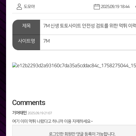
도모야
2025.09.19 18:44
제목
7M 신생 토토사이트 안전성 검토를 위한 먹튀 이
사이트명
7M
Comments
기어태민
2025.09.19 21:07
여기 이미 먹튀 나왔다고 하니까 이용 자제하세요~
로그인한 회원만 댓글 등록이 가능합니다.