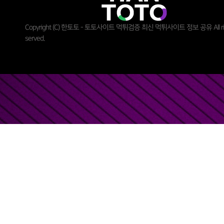
Copyright (C) 한토토 - 토토사이트 먹튀검증 최신 먹튀사이트 정보 공유 All rig
served.