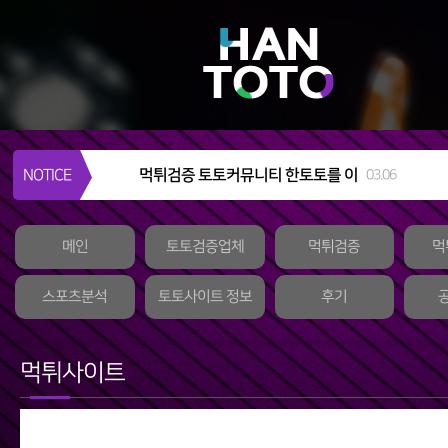
먹튀검증 토토커뮤니티 한토토를 이
NOTICE
03.06
용해야하는 이유
메인
토토검증업체
먹튀검증
먹
스포츠분석
토토사이트 정보
후기
먹튀사이트