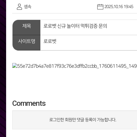
셈속
2025.10.16 19:45
제목
로로벳 신규 놀이터 먹튀검증 문의
사이트명
로로벳
Comments
로그인한 회원만 댓글 등록이 가능합니다.