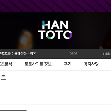
한토토를 이용해야하는 이유
03.06
바로접
포츠분석
토토사이트 정보
후기
공지사항
이트