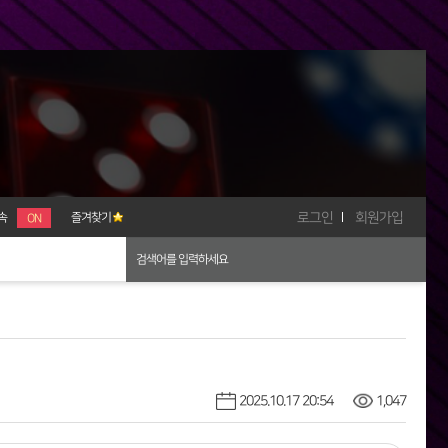
로그인
회원가입
속
즐겨찾기
ON
2025.10.17 20:54
1,047