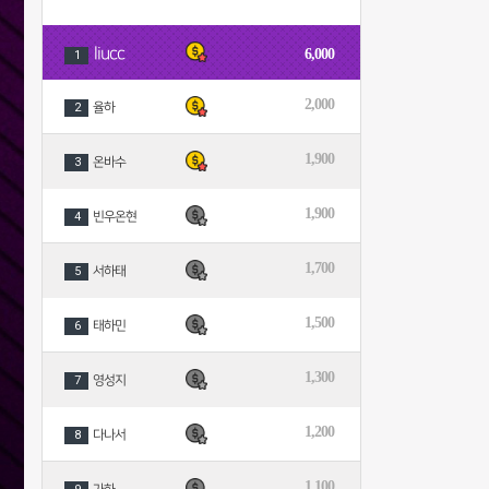
liucc
6,000
1
2,000
2
율하
1,900
3
온바수
1,900
4
빈우온현
1,700
5
서하태
1,500
6
태하민
1,300
7
영성지
1,200
8
다나서
1,100