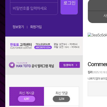
로그인
사
정보찾기
회원가입
|
Comme
집라
2025.10.18 
나쁘지 않아 보이길
최신 게시글
최신 댓글
4,597
2,234