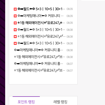
✡️➡️월드⬅️✡️ 5+3ㅣ10+5ㅣ30+12ㅣ50+20ㅣ100+35ㅣ200+70 ✡️무한매충✡️모든배팅제재없음✡️다양한 이벤트✡️ qohh
08.09
✡️➡️마케팅매니아⬅️✡️ 커뮤니티 홍보 프로그램⭐️구글 찌라시 프로그램⭐️카톡 텔레 미니게임 오토픽⭐️마케팅프로그램✡️ ewe1
08.09
⭐️1등 해외에이전시⭐️『유로247』⭐️『브이오벳』⭐️『KOBET』⭐️『ONECONNECT』⭐️ x62u
08.09
✡️➡️월드⬅️✡️ 5+3ㅣ10+5ㅣ30+12ㅣ50+20ㅣ100+35ㅣ200+70 ✡️무한매충✡️모든배팅제재없음✡️다양한 이벤트✡️ mz1v
08.08
⭐️1등 해외에이전시⭐️『유로247』⭐️『브이오벳』⭐️『KOBET』⭐️『원커넥트』⭐️ lp11
08.08
✡️➡️월드⬅️✡️ 5+3ㅣ10+5ㅣ30+12ㅣ50+20ㅣ100+35ㅣ200+70 ✡️무한매충✡️모든배팅제재없음✡️다양한 이벤트✡️ ah8c
08.08
✡️➡️마케팅매니아⬅️✡️ 커뮤니티 홍보 프로그램⭐️구글 찌라시 프로그램⭐️카톡 텔레 미니게임 오토픽⭐️마케팅프로그램✡️ ntud
08.08
⭐️1등 해외에이전시⭐️『유로247』⭐️『브이오벳』⭐️『KOBET』⭐️『원커넥트』⭐️ becn
08.08
✡️➡️마케팅매니아⬅️✡️ 커뮤니티 홍보 프로그램⭐️구글 찌라시 프로그램⭐️카톡 텔레 미니게임 오토픽⭐️마케팅프로그램✡️ zc4i
08.07
⭐️1등 해외에이전시⭐️『유로247』⭐️『브이오벳』⭐️『KOBET』⭐️『원커넥트』⭐️ uxof
08.07
포인트 랭킹
레벨 랭킹