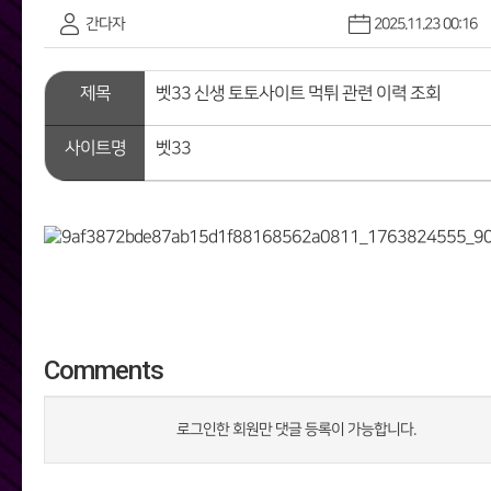
간다자
2025.11.23 00:16
제목
벳33 신생 토토사이트 먹튀 관련 이력 조회
사이트명
벳33
Comments
로그인한 회원만 댓글 등록이 가능합니다.